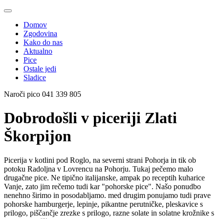
Domov
Zgodovina
Kako do nas
Aktualno
Pice
Ostale jedi
Sladice
Naroči pico
041 339 805
Dobrodošli v piceriji Zlati
Škorpijon
Picerija v kotlini pod Roglo, na severni strani Pohorja in tik ob
potoku Radoljna v Lovrencu na Pohorju. Tukaj pečemo malo
drugačne pice. Ne tipično italijanske, ampak po receptih kuharice
Vanje, zato jim rečemo tudi kar "pohorske pice". Našo ponudbo
nenehno širimo in posodabljamo. med drugim ponujamo tudi prave
pohorske hamburgerje, lepinje, pikantne perutničke, pleskavice s
prilogo, piščančje zrezke s prilogo, razne solate in solatne krožnike s