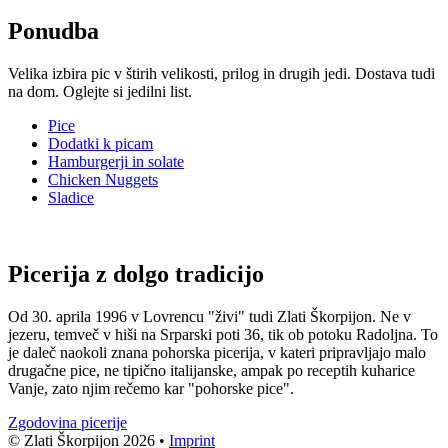
Ponudba
Velika izbira pic v štirih velikosti, prilog in drugih jedi. Dostava tudi
na dom. Oglejte si jedilni list.
Pice
Dodatki k picam
Hamburgerji in solate
Chicken Nuggets
Sladice
Picerija z dolgo tradicijo
Od 30. aprila 1996 v Lovrencu "živi" tudi Zlati Škorpijon. Ne v
jezeru, temveč v hiši na Srparski poti 36, tik ob potoku Radoljna. To
je daleč naokoli znana pohorska picerija, v kateri pripravljajo malo
drugačne pice, ne tipično italijanske, ampak po receptih kuharice
Vanje, zato njim rečemo kar "pohorske pice".
Zgodovina picerije
© Zlati Škorpijon 2026 •
Imprint