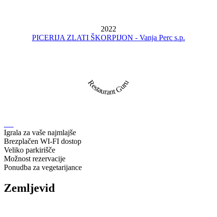
2022
PICERIJA ZLATI ŠKORPIJON - Vanja Perc s.p.
Restaurant Guru
Igrala za vaše najmlajše
Brezplačen WI-FI dostop
Veliko parkirišče
Možnost rezervacije
Ponudba za vegetarijance
Zemljevid